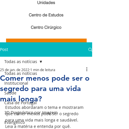
Unidades
Centro de Estudos
Centro Cirúrgico
Resultados de exames de imagem
Post
Resultados de exames laboratoriais
Todas as notícias
25 de jan. de 2022
1 min de leitura
Todas as notícias
Comer menos pode ser o
Institucional
segredo para uma vida
Saúde
mais longa?
Casa de Portugal
Estudos abordaram o tema e mostraram 
3D Diagnóstico por Imagem
que comer menos pode ser o segredo 
para uma vida mais longa e saudável. 
Evangélico
Leia a matéria e entenda por quê.