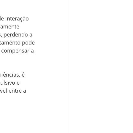
e interação 
camente 
, perdendo a 
rtamento pode 
a compensar a 
ências, é 
ulsivo e 
vel entre a 