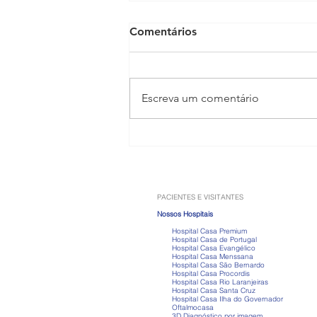
Comentários
Escreva um comentário
Anabolizantes: os riscos que
vão muito além do ganho de
músculos
PACIENTES E VISITANTES
Nossos Hospitais
Hospital Casa Premium
Hospital Casa de Portugal
Hospital Casa Evangélico
Hospital Casa Menssana
Hospital Casa São Bernardo
Hospital Casa Procordis
Hospital Casa Rio Laranjeiras
Hospital Casa Santa Cruz
Hospital Casa Ilha do Governador
Oftalmocasa
3D Diagnóstico por imagem