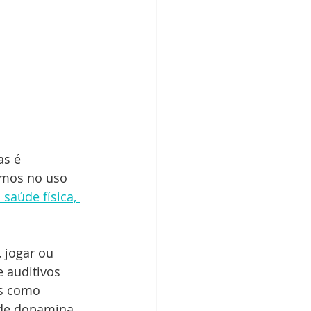
as é 
mos no uso 
 saúde física, 
 jogar ou 
 auditivos 
es como 
de dopamina, 