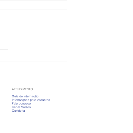
 banho fervendo?
nda a cuidar da pele
ias frios
ATENDIMENTO
Guia de internação
Informações para visitantes
Fale conosco
Canal Médico
Ouvidoria