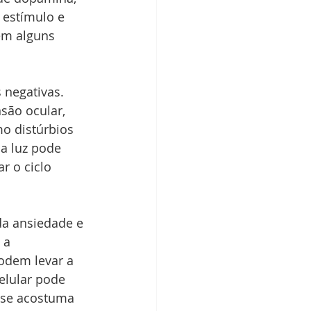
 estímulo e 
em alguns 
 negativas. 
são ocular, 
o distúrbios 
a luz pode 
r o ciclo 
da ansiedade e 
 a 
odem levar a 
elular pode 
 se acostuma 