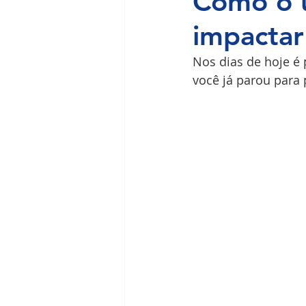
Como o u
impactar
Ilha do Governador
Premium
Nos dias de hoje é
você já parou para