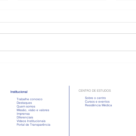
Como é a doença celíaca,
Toma
quadro que atriz passou mal
Apre
após comer
em d
CENTRO DE ESTUDOS
Institucional
Sobre o centro
Trabalhe conosco
Cursos e eventos
Destaques
Residência Médica
Quem somos
Missão, visão e valores
Imprensa
Diferenciais
Vídeos Institucionais
Portal de Transparência