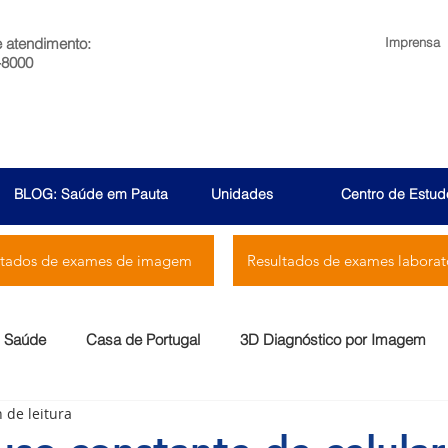
e atendimento:
Imprensa
-8000
BLOG: Saúde em Pauta
Unidades
Centro de Estud
ltados de exames de imagem
Resultados de exames laborato
Saúde
Casa de Portugal
3D Diagnóstico por Imagem
 de leitura
Menssana
Prontocor
Bambina
Rio Laranjeiras