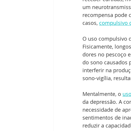
um neurotransmisso
recompensa pode cr
casos, 
compulsivo d
O uso compulsivo de
Fisicamente, longo
dores no pescoço e
do sono causados pe
interferir na produ
sono-vigília, resul
Mentalmente, o 
uso
da depressão. A co
necessidade de apr
sentimentos de ina
reduzir a capacida