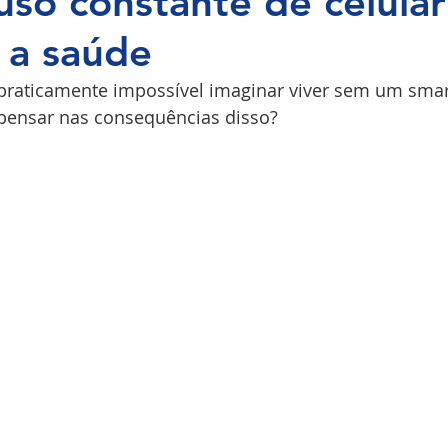
so constante de celula
 a saúde
COPI
 praticamente impossível imaginar viver sem um sma
 pensar nas consequências disso?