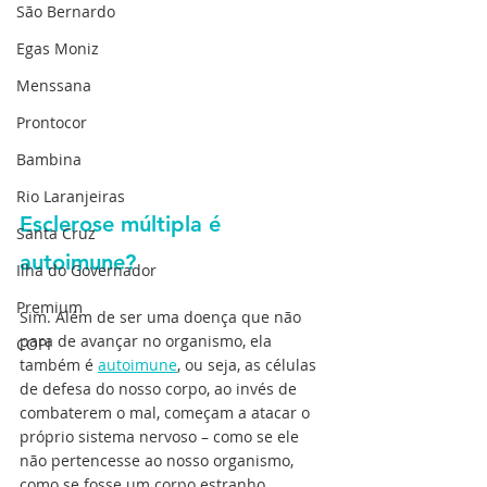
São Bernardo
Egas Moniz
Menssana
Prontocor
Bambina
Rio Laranjeiras
Esclerose múltipla é 
Santa Cruz
autoimune?
Ilha do Governador
Premium
Sim. Além de ser uma doença que não 
para de avançar no organismo, ela 
COPI
também é 
autoimune
, ou seja, as células 
de defesa do nosso corpo, ao invés de 
combaterem o mal, começam a atacar o 
próprio sistema nervoso – como se ele 
não pertencesse ao nosso organismo, 
como se fosse um corpo estranho 