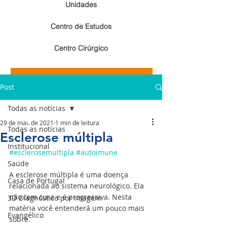
Unidades
Centro de Estudos
Centro Cirúrgico
Resultados de exames de imagem
Post
Resultados de exames laboratoriais
Todas as notícias
29 de mai. de 2021
1 min de leitura
Todas as notícias
Esclerose múltipla
Institucional
#esclerosemultipla
#autoimune
Saúde
A esclerose múltipla é uma doença 
Casa de Portugal
relacionada ao sistema neurológico. Ela 
não tem cura e é progressiva. Nesta 
3D Diagnóstico por Imagem
matéria você entenderá um pouco mais 
Evangélico
sobre.