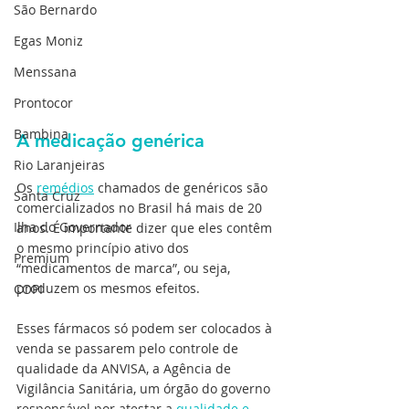
São Bernardo
Egas Moniz
Menssana
Prontocor
Bambina
A medicação genérica
Rio Laranjeiras
Os 
remédios
 chamados de genéricos são 
Santa Cruz
comercializados no Brasil há mais de 20 
Ilha do Governador
anos. É importante dizer que eles contêm 
o mesmo princípio ativo dos 
Premium
“medicamentos de marca”, ou seja, 
produzem os mesmos efeitos.
COPI
Esses fármacos só podem ser colocados à 
venda se passarem pelo controle de 
qualidade da ANVISA, a Agência de 
Vigilância Sanitária, um órgão do governo 
responsável por atestar a 
qualidade e 