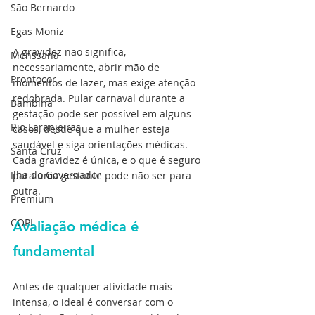
São Bernardo
Egas Moniz
A gravidez não significa, 
Menssana
necessariamente, abrir mão de 
Prontocor
momentos de lazer, mas exige atenção 
redobrada. Pular carnaval durante a 
Bambina
gestação pode ser possível em alguns 
Rio Laranjeiras
casos, desde que a mulher esteja 
saudável e siga orientações médicas. 
Santa Cruz
Cada gravidez é única, e o que é seguro 
Ilha do Governador
para uma gestante pode não ser para 
outra.
Premium
COPI
Avaliação médica é 
fundamental
Antes de qualquer atividade mais 
intensa, o ideal é conversar com o 