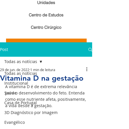
Unidades
Centro de Estudos
Centro Cirúrgico
Resultados de exames de imagem
Post
Resultados de exames laboratoriais
Todas as notícias
29 de jun. de 2022
1 min de leitura
Todas as notícias
Vitamina D na gestação
Institucional
A vitamina D é de extrema relevância 
Saúde
para o desenvolvimento do feto. Entenda 
como esse nutriente afeta, positivamente, 
Casa de Portugal
a vida desde a gestação.
3D Diagnóstico por Imagem
Evangélico