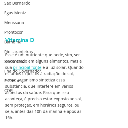
São Bernardo
Egas Moniz
Menssana
Prontocor
Vitamina D
Bambina
Rio Laranjeiras
Esse é um nutriente que pode, sim, ser 
encontrado em alguns alimentos, mas a 
Santa Cruz
sua 
principal fonte
 é a luz solar. Quando 
Ilha do Governador
estamos expostos à radiação do sol, 
nosso organismo sintetiza essa 
Premium
substância, que interfere em vários 
COPI
aspectos da saúde. Para que isso 
aconteça, é preciso estar exposto ao sol, 
sem proteção, em horários seguros, ou 
seja, antes das 10h da manhã e após às 
16h.