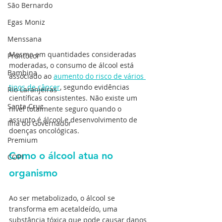
São Bernardo
Egas Moniz
Menssana
Mesmo em quantidades consideradas 
Prontocor
moderadas, o consumo de álcool está 
Bambina
associado ao 
aumento do risco de vários 
tipos de câncer
, segundo evidências 
Rio Laranjeiras
científicas consistentes. Não existe um 
Santa Cruz
nível totalmente seguro quando o 
assunto é álcool e desenvolvimento de 
Ilha do Governador
doenças oncológicas.
Premium
Como o álcool atua no 
COPI
organismo
Ao ser metabolizado, o álcool se 
transforma em acetaldeído, uma 
substância tóxica que pode causar danos 