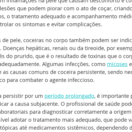
m inflamações na pele que causam desconforto e coc
 lesões que podem piorar com o ato de coçar, criando
sos, o tratamento adequado e acompanhamento médi
trolar os sintomas e evitar complicações.
 de pele, coceiras no corpo também podem ser indica
. Doenças hepáticas, renais ou da tireoide, por exem
és do prurido, que é o resultado de toxinas que o co
 adequadamente. Algumas infecções, como 
micoses
 
 as causas comuns de coceira persistente, sendo nec
co para combater o agente infeccioso.
a persistir por um 
período prolongado
, é importante
icar a causa subjacente. O profissional de saúde pode
aboratoriais para diagnosticar corretamente a origem
sível adotar o tratamento mais adequado, que pode v
ópicas até medicamentos sistêmicos, dependendo d