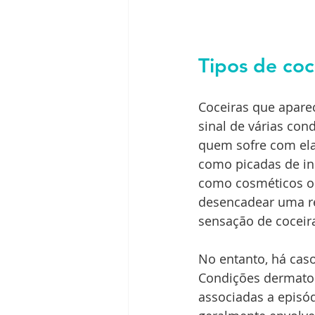
Tipos de coc
Coceiras que apar
sinal de várias con
quem sofre com elas
como picadas de ins
como cosméticos ou
desencadear uma re
sensação de coceir
No entanto, há cas
Condições dermatol
associadas a episód