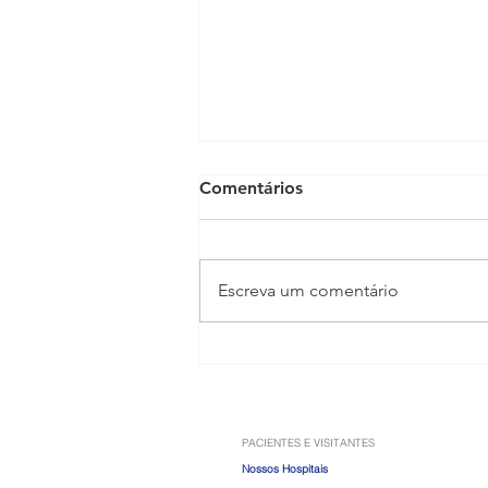
Comentários
Escreva um comentário
Anabolizantes: os riscos que
vão muito além do ganho de
músculos
PACIENTES E VISITANTES
Nossos Hospitais