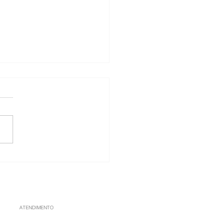
 banho fervendo?
nda a cuidar da pele
ias frios
ATENDIMENTO