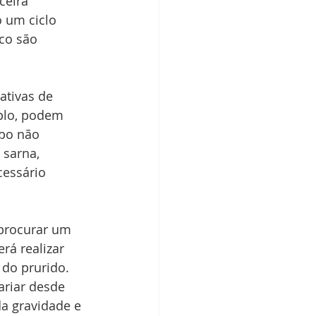
eira 
 um ciclo 
co são 
tivas de 
plo, podem 
rpo não 
e sarna, 
essário 
 procurar um 
rá realizar 
 do prurido. 
ariar desde 
a gravidade e 