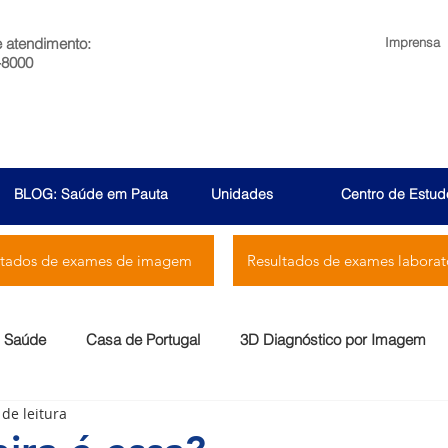
e atendimento:
Imprensa
-8000
BLOG: Saúde em Pauta
Unidades
Centro de Estud
ltados de exames de imagem
Resultados de exames laborato
Saúde
Casa de Portugal
3D Diagnóstico por Imagem
 de leitura
Menssana
Prontocor
Bambina
Rio Laranjeiras