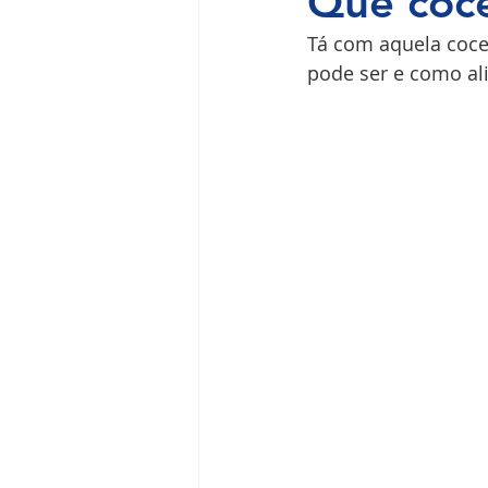
Que coce
Tá com aquela coce
Ilha do Governador
Premium
pode ser e como ali