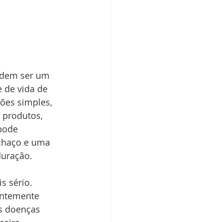
odem ser um 
 de vida de 
ões simples, 
 produtos, 
pode 
chaço e uma 
duração.
 sério. 
entemente 
as doenças 