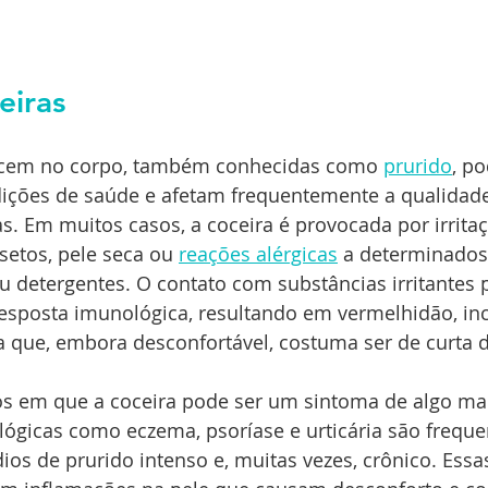
eiras
ecem no corpo, também conhecidas como 
prurido
, p
dições de saúde e afetam frequentemente a qualidade
. Em muitos casos, a coceira é provocada por irritaç
etos, pele seca ou 
reações alérgicas
 a determinados
 detergentes. O contato com substâncias irritantes 
sposta imunológica, resultando em vermelhidão, in
a que, embora desconfortável, costuma ser de curta 
os em que a coceira pode ser um sintoma de algo mais
ógicas como eczema, psoríase e urticária são frequ
ios de prurido intenso e, muitas vezes, crônico. Ess