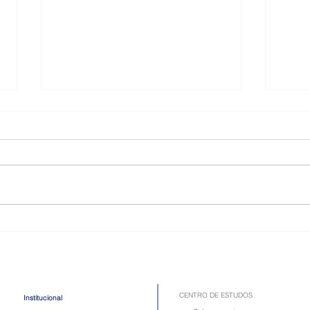
Como é a doença celíaca,
Toma
quadro que atriz passou mal
Apre
após comer
em d
CENTRO DE ESTUDOS
Institucional