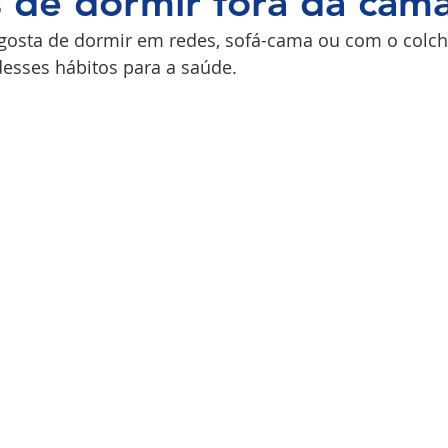
s de dormir fora da cam
 gosta de dormir em redes, sofá-cama ou com o colc
COPI
desses hábitos para a saúde.