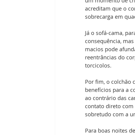
um momento de cris
acreditam que o co
sobrecarga em quad
Já o sofá-cama, pa
consequência, mas 
macios pode afunda
reentrâncias do co
torcicolos.
Por fim, o colchão 
benefícios para a c
ao contrário das c
contato direto com 
sobretudo com a um
Para boas noites d