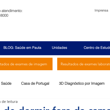
e atendimento:
Imprensa
-8000
BLOG: Saúde em Pauta
Unidades
Centro de Estud
ltados de exames de imagem
Resultados de exames laborato
Saúde
Casa de Portugal
3D Diagnóstico por Imagem
 de leitura
Menssana
Prontocor
Bambina
Rio Laranjeiras