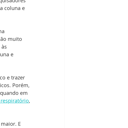
quisadores 
na coluna e 
ma 
são muito 
 às 
luna e 
o e trazer 
icos. Porém, 
o quando em 
respiratório
, 
maior. E 