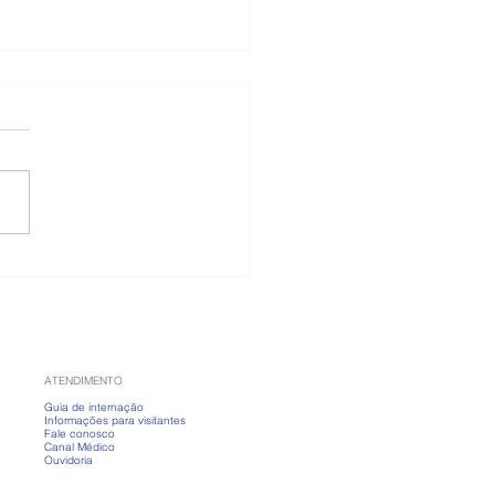
 banho fervendo?
nda a cuidar da pele
ias frios
ATENDIMENTO
Guia de internação
Informações para visitantes
Fale conosco
Canal Médico
Ouvidoria