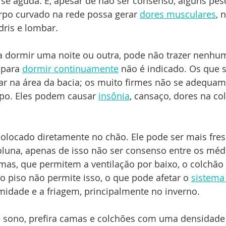
e aguda. E, apesar de não ser consenso, alguns pes
rpo curvado na rede possa gerar 
dores musculares
, 
ris e lombar.
ra dormir uma noite ou outra, pode não trazer nenhu
para 
dormir continuamente
 não é indicado. Os que 
r na área da bacia; os muito firmes não se adequam
rpo. Eles podem causar 
insônia
, cansaço, dores na co
colocado diretamente no chão. Ele pode ser mais fresc
oluna, apenas de isso não ser consenso entre os méd
amas, que permitem a ventilação por baixo, o colchã
o piso não permite isso, o que pode afetar o 
sistema 
idade e a friagem, principalmente no inverno.
e sono, prefira camas e colchões com uma densidade 