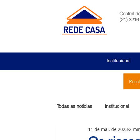
Central d
(21) 3216
Institucional
Resu
Todas as notícias
Institucional
11 de mai. de 2023
2 min
São Bernardo
Egas Moniz