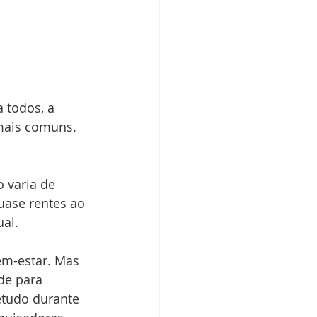
 todos, a 
mais comuns. 
 varia de 
uase rentes ao 
ual.
em-estar. Mas 
de para 
etudo durante 