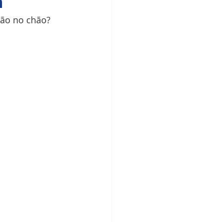
a
hão no chão? 