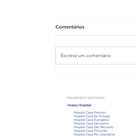
Comentários
Escreva um comentário
Anabolizantes: os riscos que
vão muito além do ganho de
músculos
PACIENTES E VISITANTES
Nossos Hospitais
Hospital Casa Premium
Hospital Casa de Portugal
Hospital Casa Evangélico
Hospital Casa Menssana
Hospital Casa São Bernardo
Hospital Casa Procordis
Hospital Casa Rio Laranjeiras