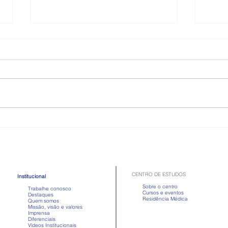
Como é a doença celíaca,
Toma
quadro que atriz passou mal
Apre
após comer
em d
CENTRO DE ESTUDOS
Institucional
Sobre o centro
Trabalhe conosco
Cursos e eventos
Destaques
Residência Médica
Quem somos
Missão, visão e valores
Imprensa
Diferenciais
Vídeos Institucionais