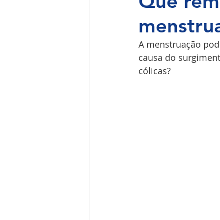
Que remé
menstrua
Ilha do Governador
Premium
A menstruação pod
causa do surgiment
cólicas?