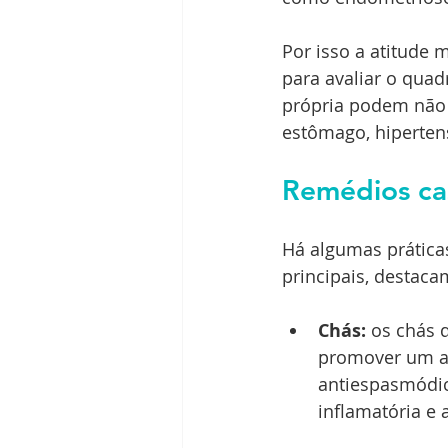
Por isso a atitude 
para avaliar o quad
própria podem não 
estômago, hipertens
Remédios ca
Há algumas práticas
principais, destaca
Chás:
 os chás 
promover um al
antiespasmódic
inflamatória e 