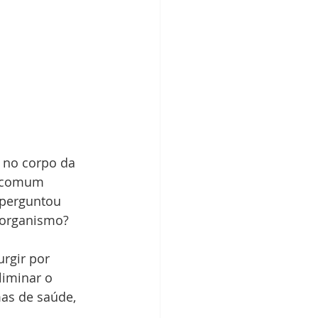
 no corpo da 
o comum 
 perguntou 
 organismo?
rgir por 
liminar o 
as de saúde, 