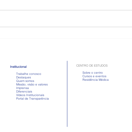
Como é a doença celíaca,
Toma
quadro que atriz passou mal
Apre
após comer
em d
CENTRO DE ESTUDOS
Institucional
Sobre o centro
Trabalhe conosco
Cursos e eventos
Destaques
Residência Médica
Quem somos
Missão, visão e valores
Imprensa
Diferenciais
Vídeos Institucionais
Portal de Transparência