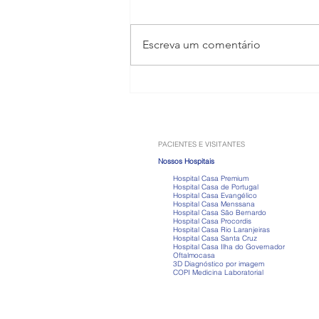
Escreva um comentário
Anabolizantes: os riscos que
vão muito além do ganho de
músculos
PACIENTES E VISITANTES
Nossos Hospitais
Hospital Casa Premium
Hospital Casa de Portugal
Hospital Casa Evangélico
Hospital Casa Menssana
Hospital Casa São Bernardo
Hospital Casa Procordis
Hospital Casa Rio Laranjeiras
Hospital Casa Santa Cruz
Hospital Casa Ilha do Governador
Oftalmocasa
3D Diagnóstico por imagem
COPI Medicina Laboratorial