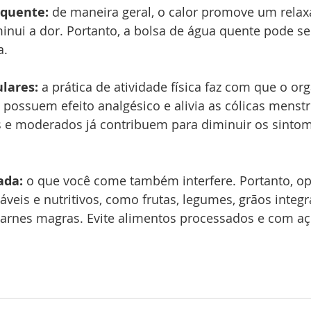
 quente:
 de maneira geral, o calor promove um rela
inui a dor. Portanto, a bolsa de água quente pode s
a.
ulares:
 a prática de atividade física faz com que o or
ossuem efeito analgésico e alivia as cólicas menstru
es e moderados já contribuem para diminuir os sinto
ada:
 o que você come também interfere. Portanto, op
veis e nutritivos, como frutas, legumes, grãos integra
carnes magras. Evite alimentos processados e com aç