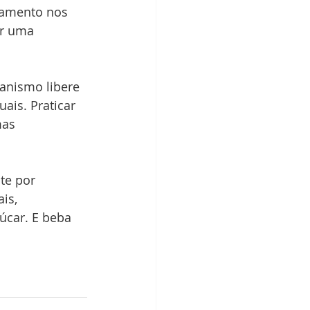
xamento nos 
er uma 
ganismo libere 
ais. Praticar 
mas 
te por 
is, 
úcar. E beba 