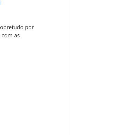
a
obretudo por 
r com as 