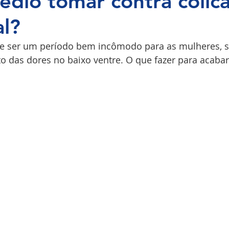
dio tomar contra cólic
l?
COPI
e ser um período bem incômodo para as mulheres, s
o das dores no baixo ventre. O que fazer para acaba