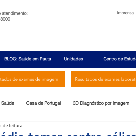
e atendimento:
Imprensa
-8000
BLOG: Saúde em Pauta
Unidades
Centro de Estud
ltados de exames de imagem
Resultados de exames laborato
Saúde
Casa de Portugal
3D Diagnóstico por Imagem
n de leitura
Menssana
Prontocor
Bambina
Rio Laranjeiras