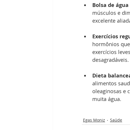
Bolsa de água
músculos e dim
excelente aliad
Exercícios reg
hormônios que p
exercícios lev
desagradáveis.
Dieta balance
alimentos saudá
oleaginosas e 
muita água.
Egas Moniz
Saúde