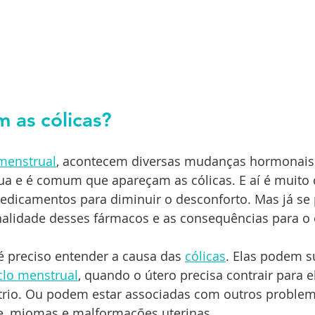
 as cólicas?
menstrual
, acontecem diversas mudanças hormonais
a e é comum que apareçam as cólicas. E aí é muit
medicamentos para diminuir o desconforto. Mas já se
onalidade desses fármacos e as consequências para o
é preciso entender a causa das 
cólicas
. Elas podem su
clo menstrual
, quando o útero precisa contrair para e
io. Ou podem estar associadas com outros problem
, miomas e malformações uterinas.