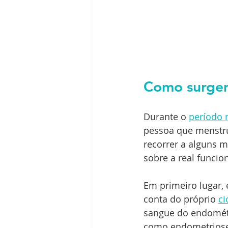
Como surgem
Durante o 
período 
pessoa que menstru
recorrer a alguns 
sobre a real funci
Em primeiro lugar, 
conta do próprio 
ci
sangue do endométr
como endometriose