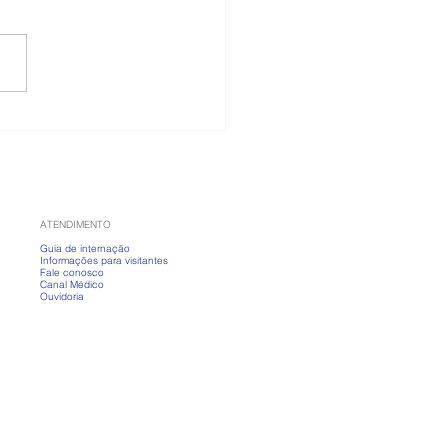
 banho fervendo?
nda a cuidar da pele
ias frios
ATENDIMENTO
Guia de internação
Informações para visitantes
Fale conosco
Canal Médico
Ouvidoria