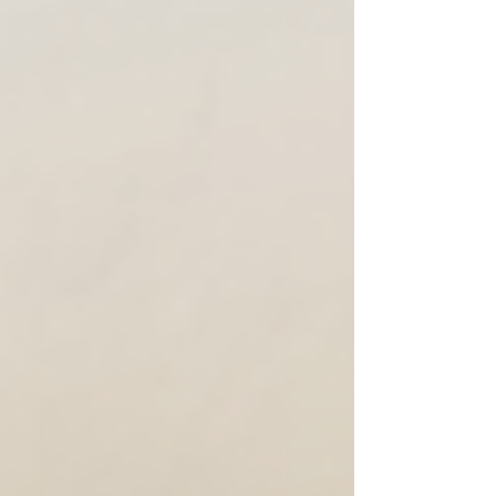
mulheres estão escolhendo ter filhos
depois dos 40 anos. Se antes era comum
ouvir que a gravidez deveria acontecer
antes dos 30, hoje essa realidade mudou.
Muitas mulh