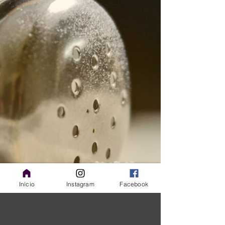
durante a gestação pode ser possível em
alguns casos, desde que a mulher esteja
saudável e siga orientações médicas.
Cada gravidez é única, e o que é seguro
para uma gestante pode não ser para
outra. Avaliação médica é fundamental
Antes de qualquer atividade mais intensa,
o ideal é conversar com o obstetra.
Gestantes com gravidez de baixo risco
geralmente pod
Início
Instagram
Facebook