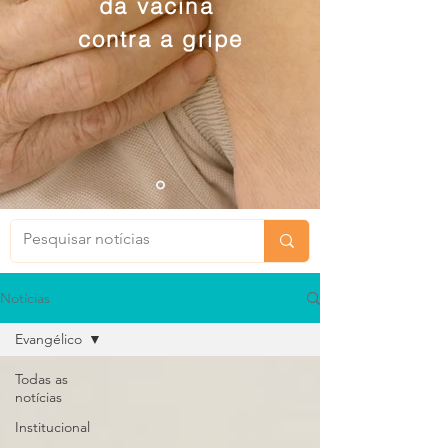
da vacina
contra a gripe
Notícias
Evangélico
Todas as
notícias
Institucional