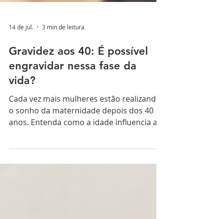
14 de jul.
3 min de leitura
Gravidez aos 40: É possível
engravidar nessa fase da
vida?
Cada vez mais mulheres estão realizando
o sonho da maternidade depois dos 40
anos. Entenda como a idade influencia a
fertilidade, quais cuidados são
importantes e como um bom
acompanhamento pode fazer toda a
diferença para uma gestação saudável.
Nos últimos anos, uma mudança tem
chamado a atenção: cada vez mais