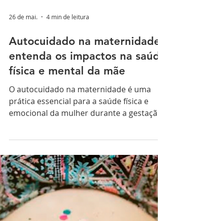
26 de mai.
4 min de leitura
Autocuidado na maternidade:
entenda os impactos na saúde
física e mental da mãe
O autocuidado na maternidade é uma
prática essencial para a saúde física e
emocional da mulher durante a gestação
e o pós-parto. Especialistas alertam que
negligenciar o próprio bem-estar pode
aumentar riscos de ansiedade, exaustão
emocional e depressão pós-parto,
condição que afeta milhares de brasileiras